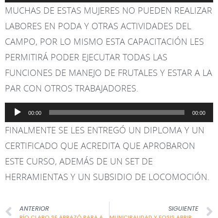
MUCHAS DE ESTAS MUJERES NO PUEDEN REALIZAR
audio
LABORES EN PODA Y OTRAS ACTIVIDADES DEL
CAMPO, POR LO MISMO ESTA CAPACITACIÓN LES
PERMITIRÁ PODER EJECUTAR TODAS LAS
FUNCIONES DE MANEJO DE FRUTALES Y ESTAR A LA
PAR CON OTROS TRABAJADORES.
Reproductor
00:00
00:00
de
FINALMENTE SE LES ENTREGÓ UN DIPLOMA Y UN
audio
CERTIFICADO QUE ACREDITA QUE APROBARON
ESTE CURSO, ADEMÁS DE UN SET DE
HERRAMIENTAS Y UN SUBSIDIO DE LOCOMOCIÓN.
ANTERIOR
SIGUIENTE
RÍO CLARO SE ABRAZÓ PARA AYUDAR A LA TELETÓN
MUNICIPALIDAD Y FOSIS ABRIRÁN FONDO CONCURSABLE PARA EMPRENDEDORES DE RÍO CLARO