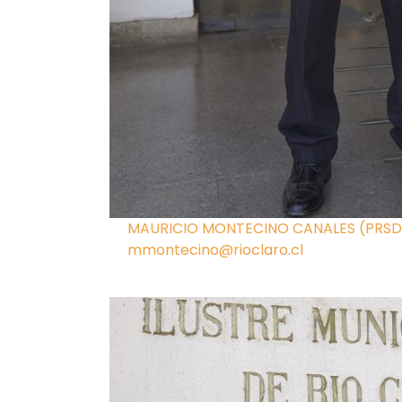
MAURICIO MONTECINO CANALES (PRSD
mmontecino@rioclaro.cl