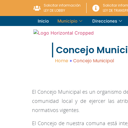
Solicitar información
Solicitar info
LEY DE LOBBY
LEY DE TRANSP
Inicio
Municipio
Direcciones
Concejo Munici
Home
»
Concejo Municipal
El Concejo Municipal es un organismo de c
comunidad local y de ejercer las atri
normativos vigentes.
El Concejo de nuestra comuna está integ