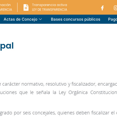
rmación
Transparencia activa
ARENCIA
LEY DE TRANSPARENCIA
Actas de Concejo
Bases concursos públicos
Pago
pal
arácter normativo, resolutivo y fiscalizador, encargad
buciones que le señala la Ley Orgánica Constitucio
rado por seis concejales, quienes deben fiscalizar e