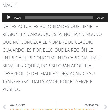
MAULE.
Reproductor
00:00
00:00
de
DE LAS ACTUALES AUTORIDADES QUE TIENE LA
audio
REGIÓN, EN CARGO QUE SEA. NO HAY NINGUNO
QUE NO CONOZCA EL NOMBRE DE CLAUDIO
GUAJARDO. ES POR ELLO QUE LA REGIÓN LE
ENTREGA EL RECONOCIMIENTO CARDENAL RAÚL
SILVA HENRÍQUEZ, POR SU GRAN APORTE AL
DESARROLLO DEL MAULE Y DESTACANDO SU
TRANSVERSALIDAD Y AMOR POR EL SERVICIO
PÚBLICO.
ANTERIOR
SIGUIENTE
ALCALDE DIO EL INICIO AL PRIMER CAMPEONATO COMUNAL DE RAYUELA
CONOZCA MÁS DETALLES DE LO QUE FUE “NIÑOS FELICES EN RÍO CLARO”