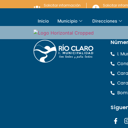
Solicitar información
Solicitar info
LEY DE LOBBY
LEY DE TRANSP
Inicio
Municipio
Direcciones
Númer
I. M
Cons
Cara
Cara
Bomb
Sígue