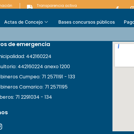
rmación
Transparencia activa
ARENCIA
LEY DE TRANSPARENCIA
Actas de Concejo
Bases concursos públicos
Pago
os de emergencia
unicipalidad: 442160224
ultorio: 442160224 anexo 1200
bineros Cumpeo: 71 2571191 - 133
bineros Camarico: 71 2571195
eros: 71 2291034 - 134
nos