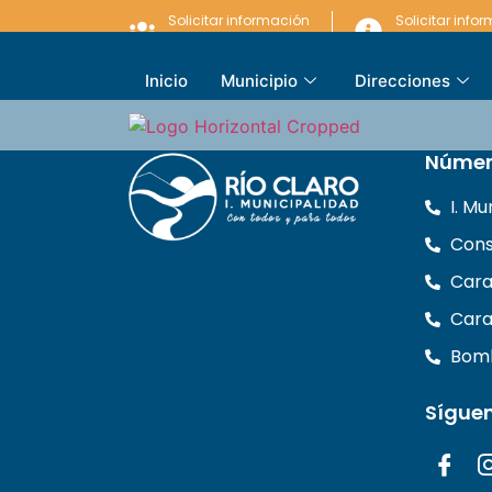
Solicitar información
Solicitar info
LEY DE LOBBY
LEY DE TRANSP
Inicio
Municipio
Direcciones
Númer
I. M
Cons
Cara
Cara
Bomb
Sígue