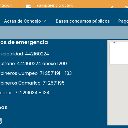
rmación
Transparencia activa
ARENCIA
LEY DE TRANSPARENCIA
Actas de Concejo
Bases concursos públicos
Pago
os de emergencia
unicipalidad: 442160224
ultorio: 442160224 anexo 1200
bineros Cumpeo: 71 2571191 - 133
bineros Camarico: 71 2571195
eros: 71 2291034 - 134
nos